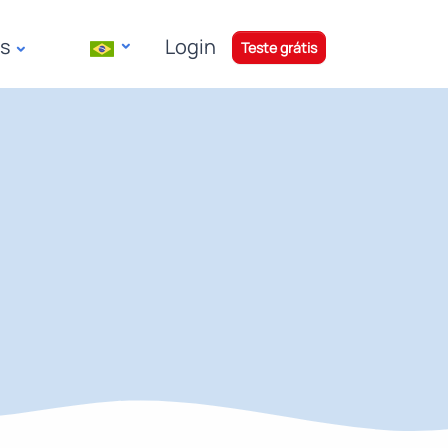
ós
Login
|
Teste grátis