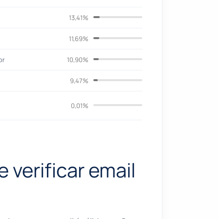
13,41%
11,69%
br
10,90%
9,47%
0,01%
 verificar email