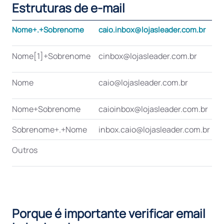
Estruturas de e-mail
Nome+.+Sobrenome
caio.inbox@lojasleader.com.br
Nome[1]+Sobrenome
cinbox@lojasleader.com.br
Nome
caio@lojasleader.com.br
Nome+Sobrenome
caioinbox@lojasleader.com.br
1
Sobrenome+.+Nome
inbox.caio@lojasleader.com.br
1
Outros
Porque é importante verificar email