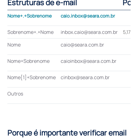
Estruturas de e-mail
Por
Nome+.+Sobrenome
caio.inbox@seara.com.br
Sobrenome+.+Nome
inbox.caio@seara.com.br
5,17%
Nome
caio@seara.com.br
Nome+Sobrenome
caioinbox@seara.com.br
Nome[1]+Sobrenome
cinbox@seara.com.br
Outros
Porque é importante verificar email