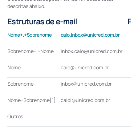
descritas abaixo:
Estruturas de e-mail
Po
Nome+.+Sobrenome
caio.inbox@unicred.com.br
Sobrenome+.+Nome
inbox.caio@unicred.com.br
Nome
caio@unicred.com.br
Sobrenome
inbox@unicred.com.br
Nome+Sobrenome[1]
caioi@unicred.com.br
Outros