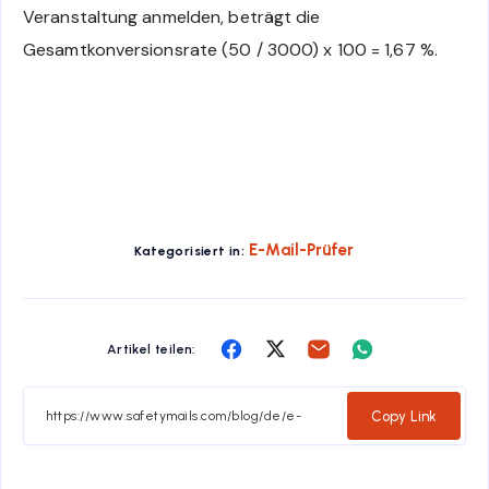
Veranstaltung anmelden, beträgt die
Gesamtkonversionsrate (50 / 3000) x 100 = 1,67 %.
E-Mail-Prüfer
Kategorisiert in:
Share
Share
Share
Share
Artikel teilen:
on
on
on
on
Facebook
Twitter
Email
Whatsapp
Copy Link