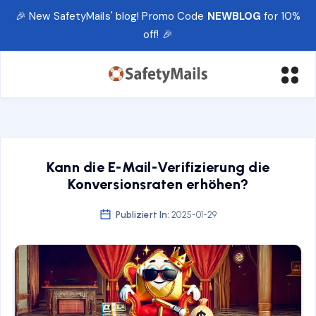
🎉 New SafetyMails' blog! Promo Code
NEWBLOG
for 10%
off! 🎉
Kann die E-Mail-Verifizierung die
Konversionsraten erhöhen?
Publiziert In:
2025-01-29