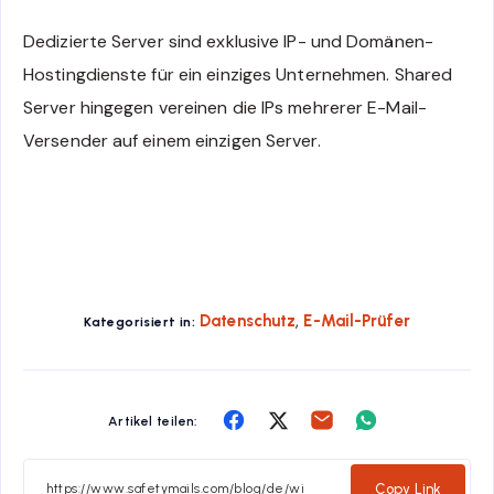
Dedizierte Server sind exklusive IP- und Domänen-
Hostingdienste für ein einziges Unternehmen. Shared
Server hingegen vereinen die IPs mehrerer E-Mail-
Versender auf einem einzigen Server.
,
Datenschutz
E-Mail-Prüfer
Kategorisiert in:
Share
Share
Share
Share
Artikel teilen:
on
on
on
on
Facebook
Twitter
Email
Whatsapp
Copy Link