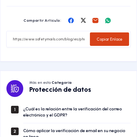
Compartir
Compartir
Compartir
Compartir
Compartir Artículo:
en
en
en
en
Facebook
Twitter
Email
Whatsapp
Copiar Enlace
Más en esta
Categoría
Protección
Protección de datos
de
datos
¿Cuál es la relación entre la verificación del correo
1
electrónico y el GDPR?
Cómo aplicar la verificación de email en su negocio
2
en línea