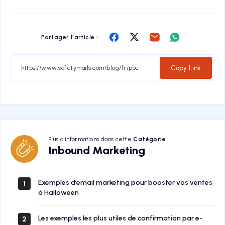
Share
Share
Share
Share
Partager l'article :
on
on
on
on
Facebook
Twitter
Email
Whatsapp
Copy Link
Plus d'informations dans cette
Catégorie
Inbound
Inbound Marketing
Marketing
Exemples d’email marketing pour booster vos ventes
1
à Halloween
Les exemples les plus utiles de confirmation par e-
2