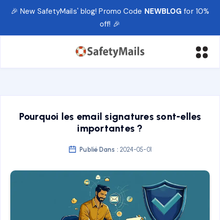
🎉 New SafetyMails' blog! Promo Code
NEWBLOG
for 10%
off! 🎉
Pourquoi les email signatures sont-elles
importantes ?
Publié Dans :
2024-05-01