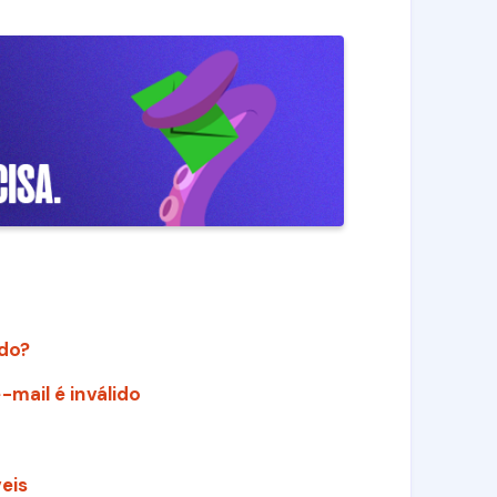
ido?
mail é inválido
eis