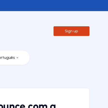

Sign up
ortuguês
ounce com a