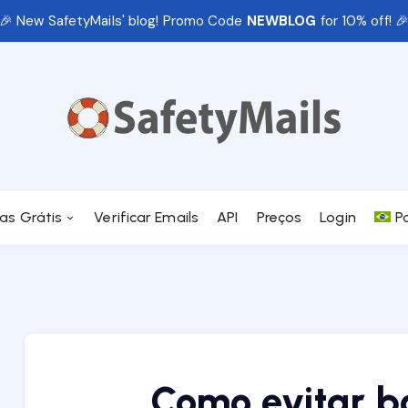
🎉 New SafetyMails' blog! Promo Code
NEWBLOG
for 10% off! 
as Grátis
Verificar Emails
API
Preços
Login
P
Como evitar b