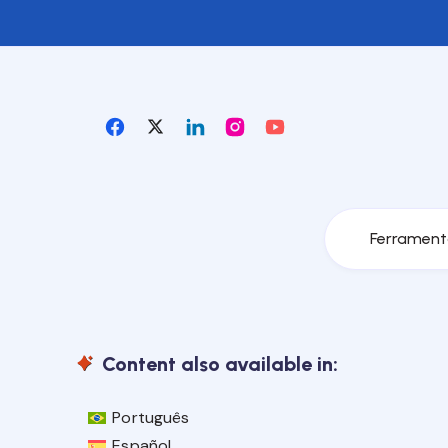
Ferrament
Content also available in:
Português
Español