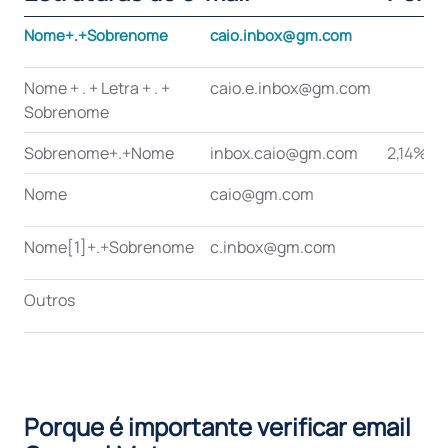
Nome+.+Sobrenome
caio.inbox@gm.com
Nome + . + Letra + . +
caio.e.inbox@gm.com
Sobrenome
Sobrenome+.+Nome
inbox.caio@gm.com
2,14%
Nome
caio@gm.com
Nome[1]+.+Sobrenome
c.inbox@gm.com
Outros
Porque é importante verificar email