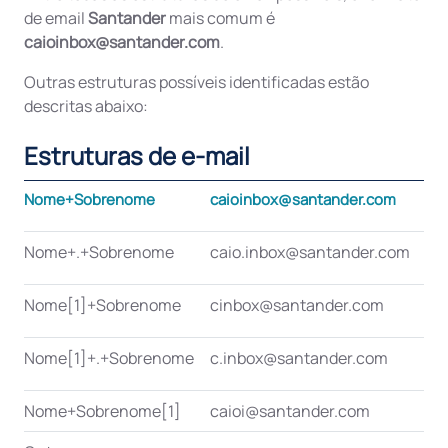
de email
Santander
mais comum é
caioinbox@santander.com
.
Outras estruturas possíveis identificadas estão
descritas abaixo:
Estruturas de e-mail
P
Nome+Sobrenome
caioinbox@santander.com
Nome+.+Sobrenome
caio.inbox@santander.com
Nome[1]+Sobrenome
cinbox@santander.com
Nome[1]+.+Sobrenome
c.inbox@santander.com
Nome+Sobrenome[1]
caioi@santander.com
4,