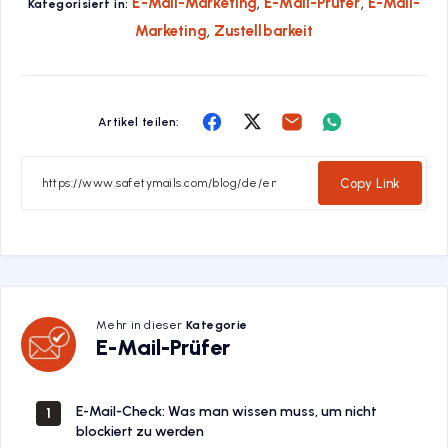
,
,
E-Mail-Marketing
E-Mail-Prüfer
E-Mail-
Kategorisiert in:
,
Marketing
Zustellbarkeit
Share
Share
Share
Share
Artikel teilen:
on
on
on
on
Facebook
Twitter
Email
Whatsapp
Copy Link
Mehr in dieser
Kategorie
E-
E-Mail-Prüfer
Mail-
Prüfer
E-Mail-Check: Was man wissen muss, um nicht
1
blockiert zu werden