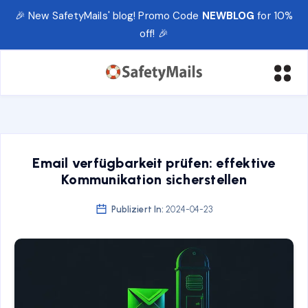
🎉 New SafetyMails' blog! Promo Code
NEWBLOG
for 10%
off! 🎉
Email verfügbarkeit prüfen: effektive
Kommunikation sicherstellen
Publiziert In:
2024-04-23