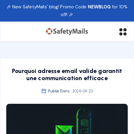
🎉 New SafetyMails' blog! Promo Code
NEWBLOG
for 10%
off! 🎉
Pourquoi adresse email valide garantit
une communication efficace
Publié Dans :
2024-04-23