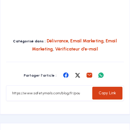
,
,
Délivrance
Email Marketing
Email
Catégorisé dans :
,
Marketing
Vérificateur d'e-mail
Share
Share
Share
Share
Partager l'article :
on
on
on
on
Facebook
Twitter
Email
Whatsapp
Copy Link