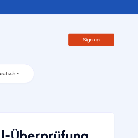

Sign up
eutsch
il-Überprüfung