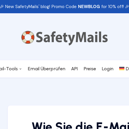
🎉 New SafetyMails' blog! Promo Code
NEWBLOG
for 10% off! 
ail-Tools
Email Überprüfen
API
Preise
Login
D
Wie Sie die E-Ma