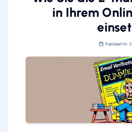
in Ihrem Onli
einse
Publiziert In:
20