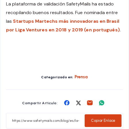
La plataforma de validación SafetyMails ha estado
recopilando buenos resultados. Fue nominada entre
las
Startups Martechs más innovadoras en Brasil
por Liga Ventures en 2018 y 2019 (en portugués)
.
Prensa
Categorizado en:
Compartir
Compartir
Compartir
Compartir
Compartir Artículo:
en
en
en
en
Facebook
Twitter
Email
Whatsapp
Copiar Enlace