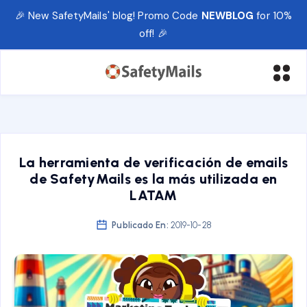
🎉 New SafetyMails' blog! Promo Code
NEWBLOG
for 10%
off! 🎉
La herramienta de verificación de emails
de SafetyMails es la más utilizada en
LATAM
Publicado En:
2019-10-28