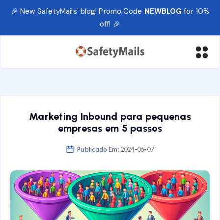
🎉 New SafetyMails' blog! Promo Code
NEWBLOG
for 10%
off! 🎉
Marketing Inbound para pequenas
empresas em 5 passos
Publicado Em:
2024-06-07