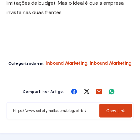
limitações de budget. Mas o ideal é que a empresa
invista nas duas frentes.
,
Inbound Marketing
Inbound Marketing
Categorizado em:
Share
Share
Share
Share
Compartilhar Artigo:
on
on
on
on
Facebook
Twitter
Email
Whatsapp
Copy Link