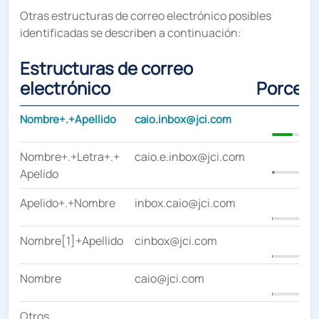
Otras estructuras de correo electrónico posibles
identificadas se describen a continuación:
Estructuras de correo
electrónico
Porcent
Nombre+.+Apellido
caio.inbox@jci.com
29
Nombre+.+Letra+.+
caio.e.inbox@jci.com
4
Apelido
Apelido+.+Nombre
inbox.caio@jci.com
Nombre[1]+Apellido
cinbox@jci.com
0
Nombre
caio@jci.com
0
Otros
0