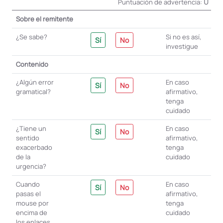
0
Puntuación de advertencia:
Sobre el remitente
¿Se sabe?
Si no es así,
Sí
No
investigue
Contenido
¿Algún error
En caso
Sí
No
gramatical?
afirmativo,
tenga
cuidado
¿Tiene un
En caso
Sí
No
sentido
afirmativo,
exacerbado
tenga
de la
cuidado
urgencia?
Cuando
En caso
Sí
No
pasas el
afirmativo,
mouse por
tenga
encima de
cuidado
los enlaces,