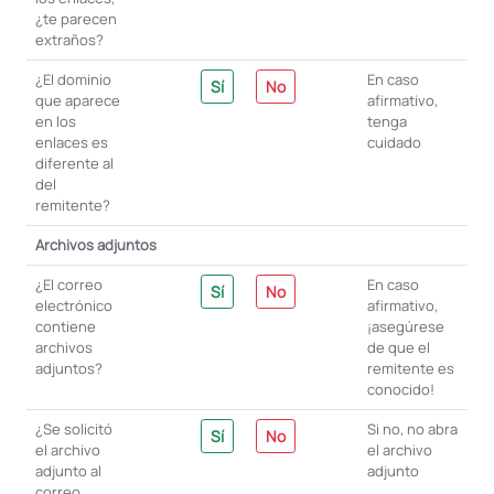
¿te parecen
extraños?
¿El dominio
En caso
Sí
No
que aparece
afirmativo,
en los
tenga
enlaces es
cuidado
diferente al
del
remitente?
Archivos adjuntos
¿El correo
En caso
Sí
No
electrónico
afirmativo,
contiene
¡asegúrese
archivos
de que el
adjuntos?
remitente es
conocido!
¿Se solicitó
Si no, no abra
Sí
No
el archivo
el archivo
adjunto al
adjunto
correo