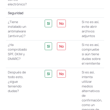
electrónico?
Seguridad
¿Tiene
Si no es así,
Sí
No
instalado un
evite abrir
antimalware
archivos
(antivirus)?
adjuntos
¿Ha
Si no es así,
Sí
No
comprobado
compruebe
SPF, DKIM y
si aún tiene
DMARC?
dudas sobre
el remitente
Después de
Si es así,
Sí
No
todo esto,
intenta
¿sigue
utilizar
teniendo
medios
dudas?
alternativos
de
confirmación,
como un
mensaje de