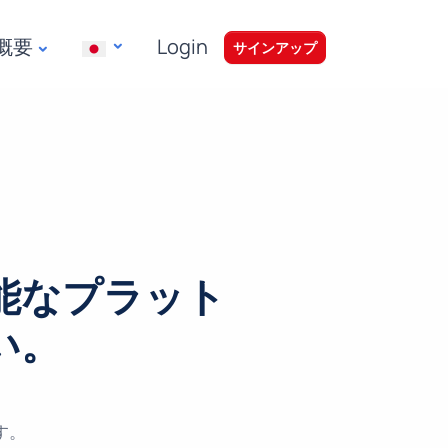
概要
Login
|
サインアップ
能なプラット
い。
す。