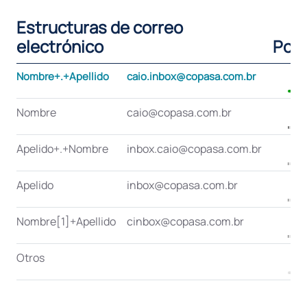
Estructuras de correo
electrónico
Porc
Nombre+.+Apellido
caio.inbox@copasa.com.br
Nombre
caio@copasa.com.br
Apelido+.+Nombre
inbox.caio@copasa.com.br
Apelido
inbox@copasa.com.br
Nombre[1]+Apellido
cinbox@copasa.com.br
Otros