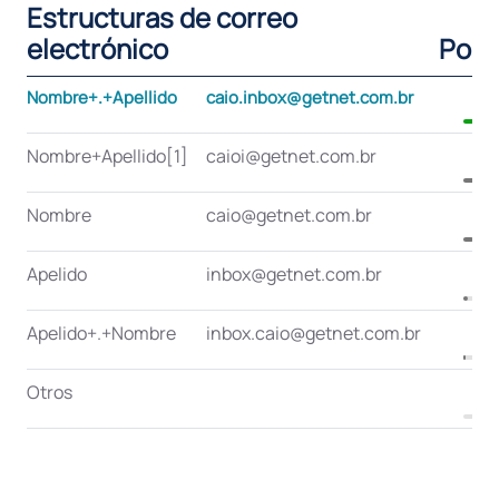
Estructuras de correo
electrónico
Porc
Nombre+.+Apellido
caio.inbox@getnet.com.br
Nombre+Apellido[1]
caioi@getnet.com.br
Nombre
caio@getnet.com.br
Apelido
inbox@getnet.com.br
Apelido+.+Nombre
inbox.caio@getnet.com.br
Otros