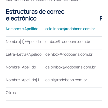
Estructuras de correo
electrónico
Po
Nombre+.+Apellido
caio.inbox@rodobens.com.br
Nombre[1]+Apellido
cinbox@rodobens.com.br
Letra+Letra+Apelido
ceinbox@rodobens.com.br
Nombre+Apellido
caioinbox@rodobens.com.br
Nombre+Apellido[1]
caioi@rodobens.com.br
Otros