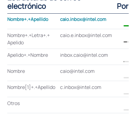
electrónico
Porce
Nombre+.+Apellido
caio.inbox@intel.com
Nombre+.+Letra+.+
caio.e.inbox@intel.com
Apelido
Apelido+.+Nombre
inbox.caio@intel.com
Nombre
caio@intel.com
Nombre[1]+.+Apellido
c.inbox@intel.com
Otros