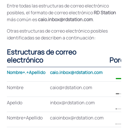
Entre todas las estructuras de correo electrónico
posibles, el formato de correo electrónico
RD Station
más común es
caio.inbox@rdstation.com
.
Otras estructuras de correo electrónico posibles
identificadas se describen a continuación:
Estructuras de correo
electrónico
Porce
Nombre+.+Apellido
caio.inbox@rdstation.com
Nombre
caio@rdstation.com
Apelido
inbox@rdstation.com
Nombre+Apellido
caioinbox@rdstation.com