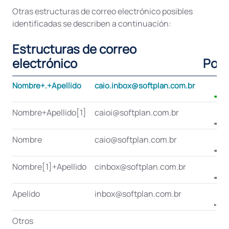
Otras estructuras de correo electrónico posibles
identificadas se describen a continuación:
Estructuras de correo
electrónico
Porc
Nombre+.+Apellido
caio.inbox@softplan.com.br
Nombre+Apellido[1]
caioi@softplan.com.br
Nombre
caio@softplan.com.br
Nombre[1]+Apellido
cinbox@softplan.com.br
Apelido
inbox@softplan.com.br
Otros