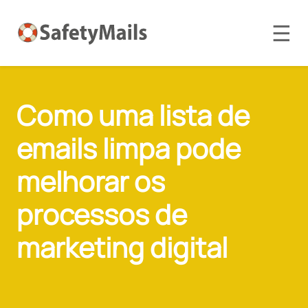
☰
Como uma lista de
emails limpa pode
melhorar os
processos de
marketing digital